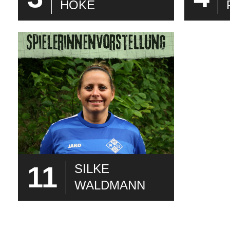
HÖKE
11
SILKE
WALDMANN