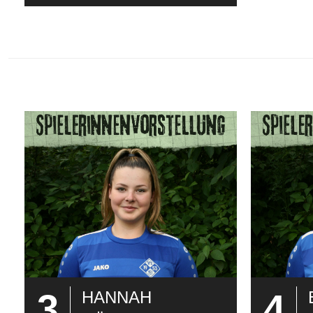
3
4
HANNAH