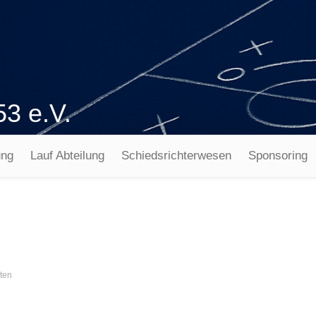
53 e.V.
ung
Lauf Abteilung
Schiedsrichterwesen
Sponsoring
iten