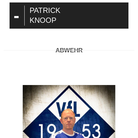
-
PATRICK
KNOOP
ABWEHR