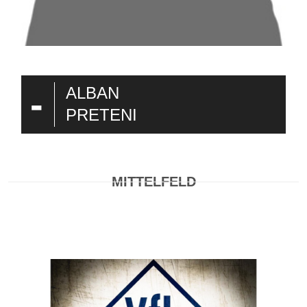
-
ALBAN
PRETENI
MITTELFELD