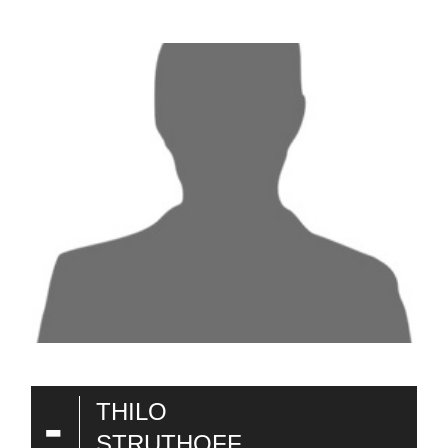
-
THILO
STRUTHOFF